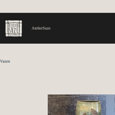
Ga
naar
de
inhoud
AtelierSuze
Vazen