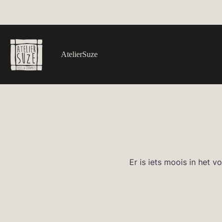
Ga
naar
de
inhoud
AtelierSuze
Er is iets moois in het