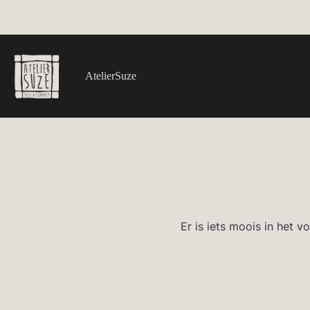
Ga
naar
de
inhoud
AtelierSuze
Er is iets moois in het